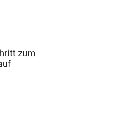
chritt zum
auf