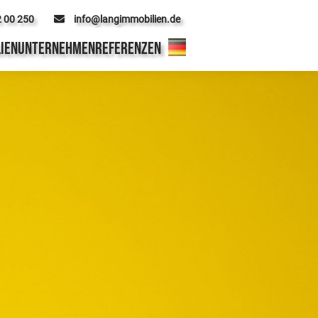
2 00 250
info@langimmobilien.de
IEN
UNTERNEHMEN
REFERENZEN