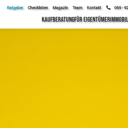
Ratgeber
Checklisten
Magazin
Team
Kontakt
069 - 9
KAUFBERATUNG
FÜR EIGENTÜMER
IMMOBIL