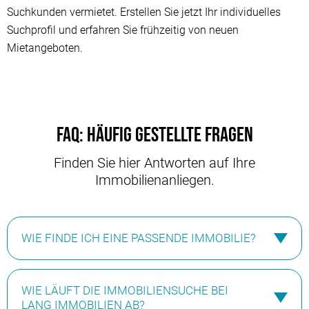
Suchkunden vermietet. Erstellen Sie jetzt Ihr individuelles
Suchprofil und erfahren Sie frühzeitig von neuen
Mietangeboten.
FAQ: Häufig gestellte Fragen
Finden Sie hier Antworten auf Ihre
Immobilienanliegen.
WIE FINDE ICH EINE PASSENDE IMMOBILIE?
Um Ihre Suche erfolgreich zu gestalten, ist es wichtig,
WIE LÄUFT DIE IMMOBILIENSUCHE BEI
Ihre Wünsche und Vorstellungen genau zu definieren. Je
LANG IMMOBILIEN AB?