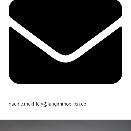
nadine.makhfery@langimmobilien.de