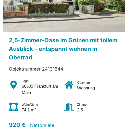
2,5-Zimmer-Oase im Grünen mit tollem
Ausblick – entspannt wohnen in
Oberrad
Objektnummer 24131644
Lage
Objektart
60599 Frankfurt am
Wohnung
Main
Wohnfläche
Zimmer
74.1 m²
2.5
920 €
Nettomiete