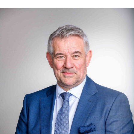
der Gesamtkosten des Immobilienerwerbs ausmacht. Es
ist zudem ratsam, etwa 20 bis 30 Prozent des
Kaufpreises durch angesparte Mittel zur Verfügung zu
haben. Die Kollegen von Lang Immobilien stehen zur
Verfügung, um aus einem Vergleich von mehr als 450
Banken, Sparkassen und Versicherungen das beste
Angebot zu ermitteln.
Steuern
Beim Erwerb von Grundstücken oder Immobilien fällt die
Grunderwerbsteuer an, die je nach Bundesland zwischen
3,5 bis 6,5 Prozent der Kaufsumme beträgt. Diese Steuer
ist vom Käufer zu entrichten und in der Regel einen
Monat nach Erhalt des Grundsteuerbescheids fällig.