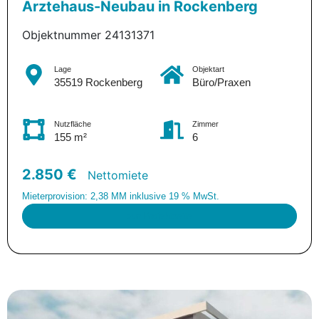
Ärztehaus-Neubau in Rockenberg
Objektnummer 24131371
Lage
Objektart
35519 Rockenberg
Büro/Praxen
Nutzfläche
Zimmer
155 m²
6
2.850 €
Nettomiete
Mieterprovision: 2,38 MM inklusive 19 % MwSt.
zur Projektseite