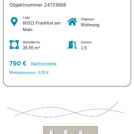
Objektnummer 24131668
Lage
Objektart
60311 Frankfurt am
Wohnung
Main
Wohnfläche
Zimmer
35.55 m²
1.5
790 €
Nettomiete
Mieterprovision: 0,00 €