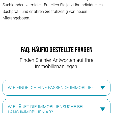
Suchkunden vermietet. Erstellen Sie jetzt Ihr individuelles
Suchprofil und erfahren Sie frühzeitig von neuen
Mietangeboten.
FAQ: Häufig gestellte Fragen
Finden Sie hier Antworten auf Ihre
Immobilienanliegen.
WIE FINDE ICH EINE PASSENDE IMMOBILIE?
Wenn Sie auf der Suche nach einer Immobilie sind, sind
WIE LÄUFT DIE IMMOBILIENSUCHE BEI
Sie bei uns genau an der richtigen Stelle. Wir bieten
LANG IMMOBILIEN AB?