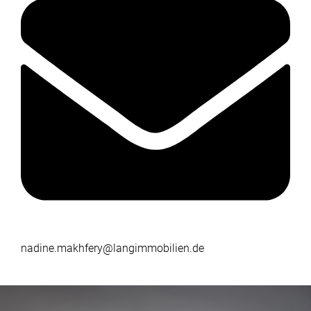
nadine.makhfery@langimmobilien.de