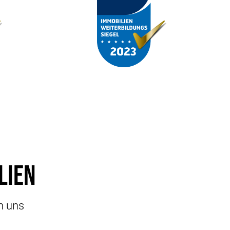
lien
an uns