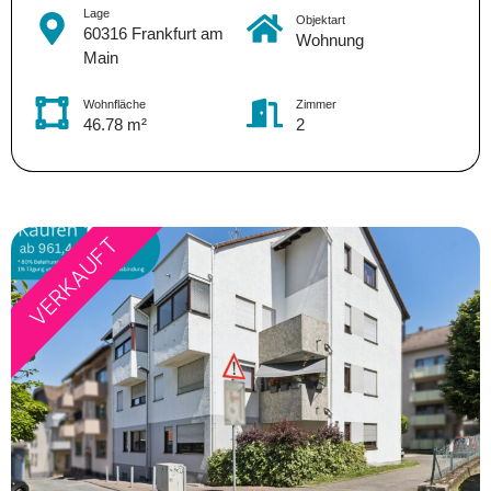
Lage
Objektart
60316 Frankfurt am
Wohnung
Main
Wohnfläche
Zimmer
46.78 m²
2
VERKAUFT