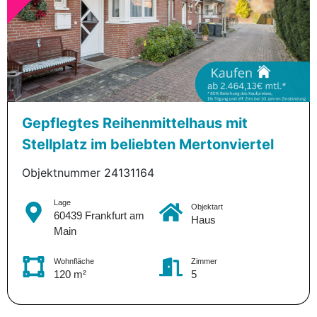
Gepflegtes Reihenmittelhaus mit
Stellplatz im beliebten Mertonviertel
Objektnummer 24131164
Lage
Objektart
60439 Frankfurt am
Haus
Main
Wohnfläche
Zimmer
120 m²
5