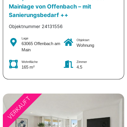
Mainlage von Offenbach – mit
Sanierungsbedarf ++
Objektnummer 24131556
Lage
Objektart
63065 Offenbach am
Wohnung
Main
Wohnfläche
Zimmer
165 m²
4.5
VERKAUFT