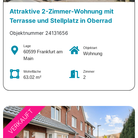
Attraktive 2-Zimmer-Wohnung mit
Terrasse und Stellplatz in Oberrad
Objektnummer 24131656
Lage
Objektart
60599 Frankfurt am
Wohnung
Main
Wohnfläche
Zimmer
63.02 m²
2
VERKAUFT