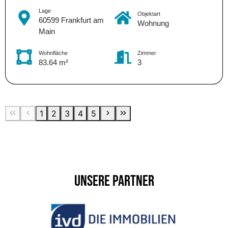
Lage
Objektart
60599 Frankfurt am
Wohnung
Main
Wohnfläche
Zimmer
83.64 m²
3
1
2
3
4
5
Unsere Partner