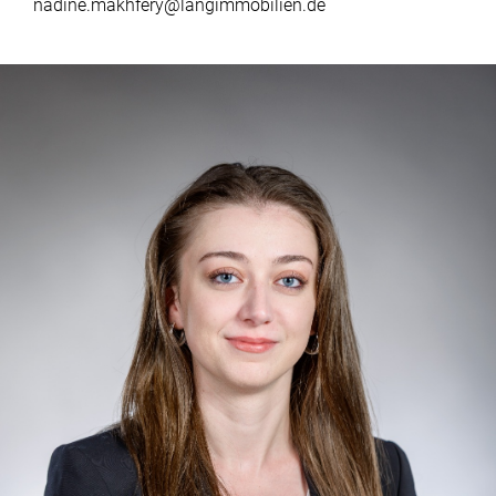
nadine.makhfery@langimmobilien.de