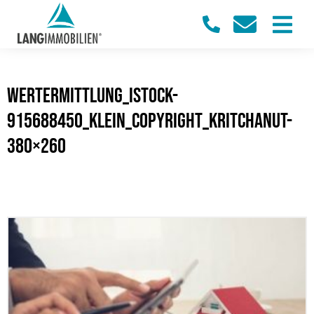
Wertermittlung_iStock-
915688450_klein_copyright_Kritchanut-
380×260