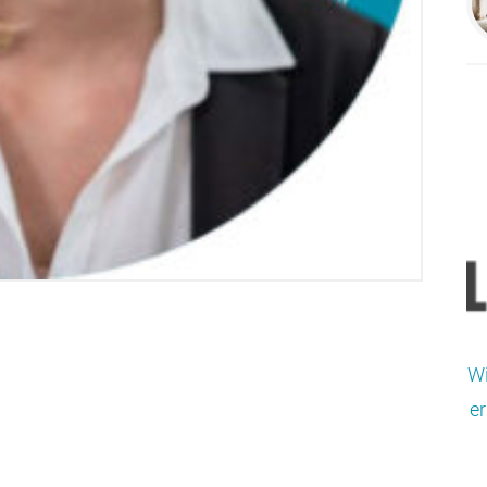
Wi
er