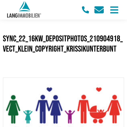
sync_22_16KW_Depositphotos_210904918_
vect_klein_Copyright_krissikunterbunt