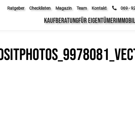
Ratgeber
Checklisten
Magazin
Team
Kontakt
069 - 9
KAUFBERATUNG
FÜR EIGENTÜMER
IMMOBIL
sitphotos_9978081_vect