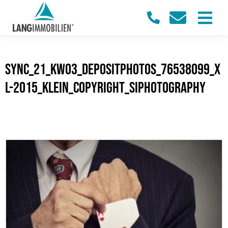
sync_21_KW03_Depositphotos_76538099_x
l-2015_klein_Copyright_SIphotography