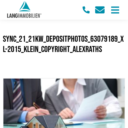
sync_21_21KW_Depositphotos_63079189_x
l-2015_klein_Copyright_alexraths