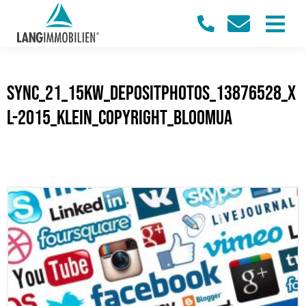
sync_21_15KW_Depositphotos_13876528_x
l-2015_klein_Copyright_bloomua