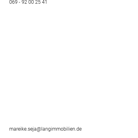
069 - 92 00 25 41
mareike.seja@langimmobilien.de