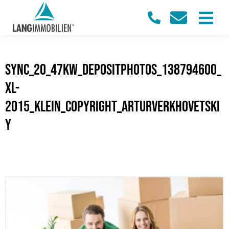
sync_20_47KW_Depositphotos_138794600_
xl-
2015_klein_Copyright_ArturVerkhovetski
y