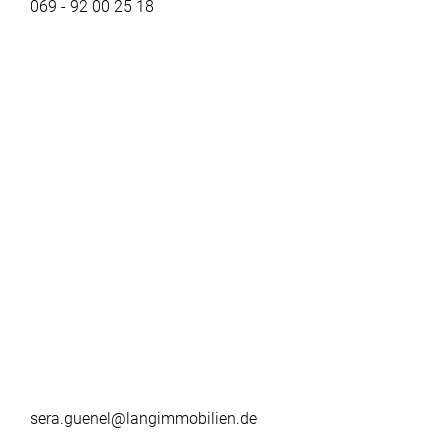
069 - 92 00 25 18
sera.guenel@langimmobilien.de