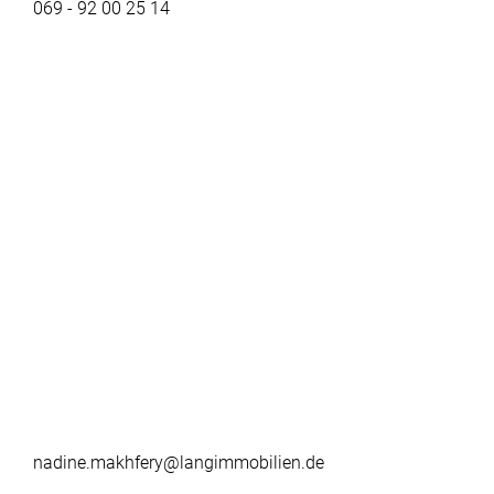
069 - 92 00 25 14
nadine.makhfery@langimmobilien.de