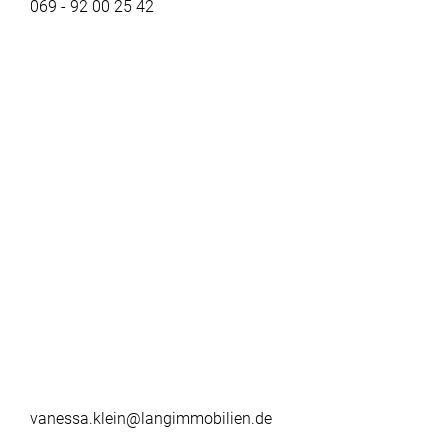
069 - 92 00 25 42
vanessa.klein@langimmobilien.de