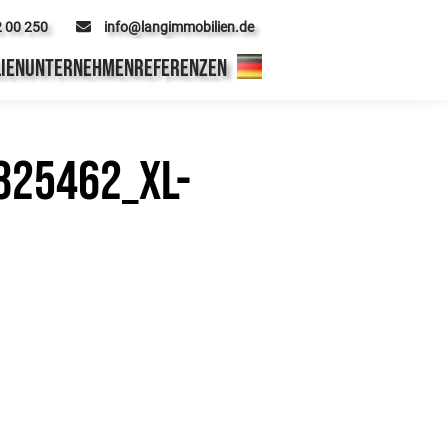
2 00 250
info@langimmobilien.de
IEN
UNTERNEHMEN
REFERENZEN
825462_xl-