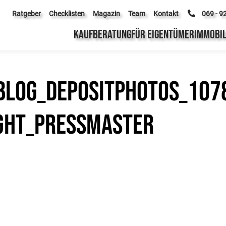
Ratgeber
Checklisten
Magazin
Team
Kontakt
069 - 9
KAUFBERATUNG
FÜR EIGENTÜMER
IMMOBIL
log_Depositphotos_107
ght_pressmaster