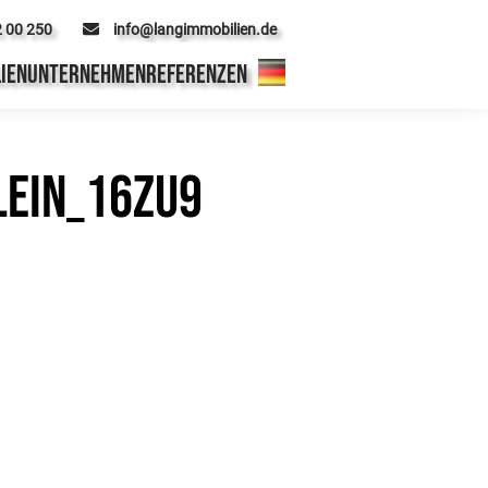
2 00 250
info@langimmobilien.de
IEN
UNTERNEHMEN
REFERENZEN
lein_16zu9