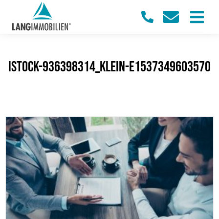
iStock-936398314_klein-e1537349603570