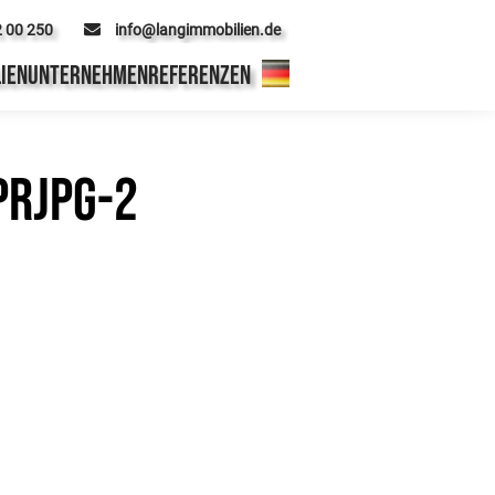
2 00 250
info@langimmobilien.de
IEN
UNTERNEHMEN
REFERENZEN
prjpg-2