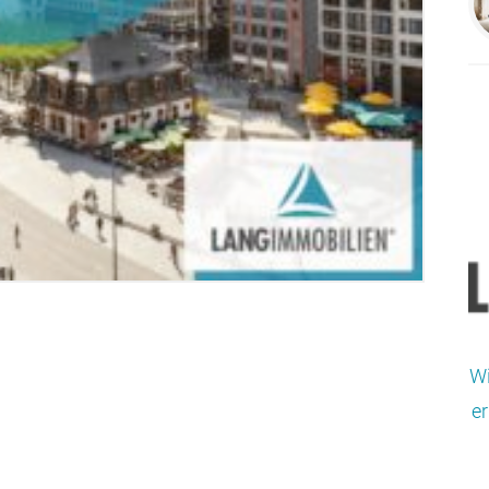
Wi
er