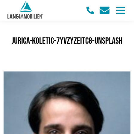
jurica-koletic-7YVZYZeITc8-unsplash