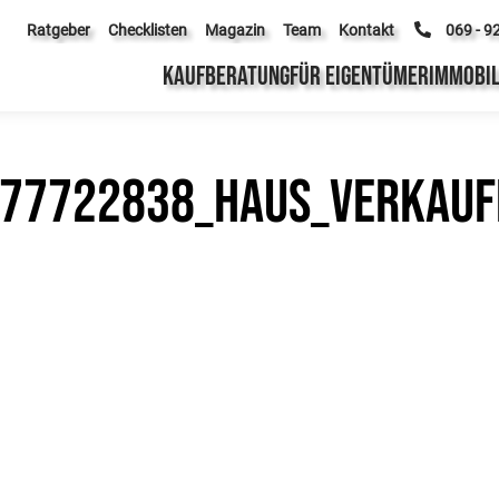
Ratgeber
Checklisten
Magazin
Team
Kontakt
069 - 9
KAUFBERATUNG
FÜR EIGENTÜMER
IMMOBIL
177722838_Haus_verkauf