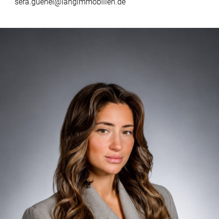
sera.guenel@langimmobilien.de