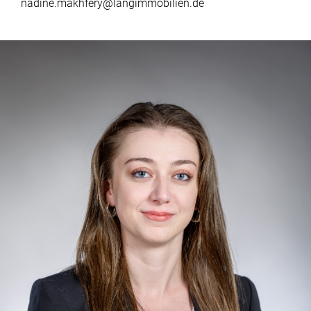
nadine.makhfery@langimmobilien.de