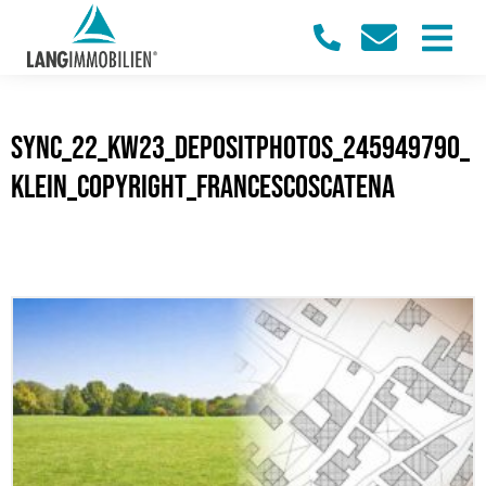
sync_22_KW23_Depositphotos_245949790_
klein_Copyright_Francescoscatena