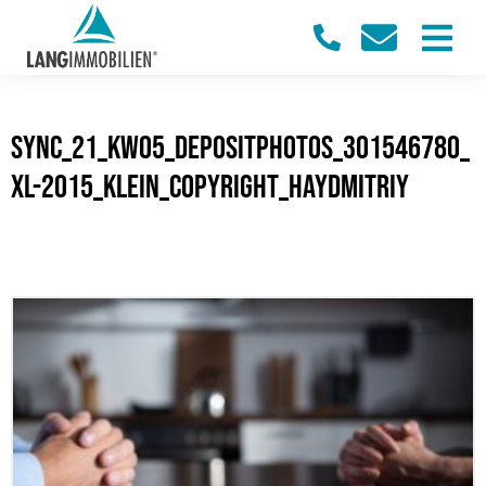
sync_21_KW05_Depositphotos_301546780_
xl-2015_klein_Copyright_HayDmitriy