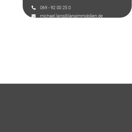
069 - 92 00 25 0
michael.lang@langimmobilien.de