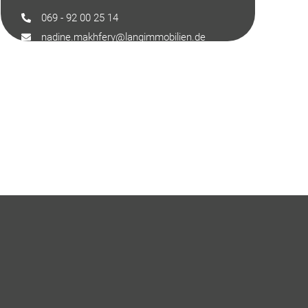
069 - 92 00 25 14
nadine.makhfery@langimmobilien.de