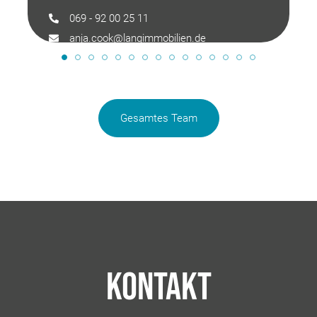
069 - 92 00 25 11
anja.cook@langimmobilien.de
Gesamtes Team
Kontakt