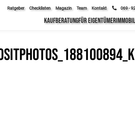
Ratgeber
Checklisten
Magazin
Team
Kontakt
069 - 9
KAUFBERATUNG
FÜR EIGENTÜMER
IMMOBIL
sitphotos_188100894_kl