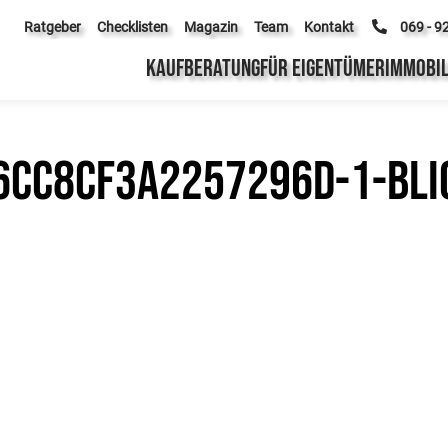
Ratgeber
Checklisten
Magazin
Team
Kontakt
069 - 9
KAUFBERATUNG
FÜR EIGENTÜMER
IMMOBIL
cc8cf3a2257296d-1-Blic