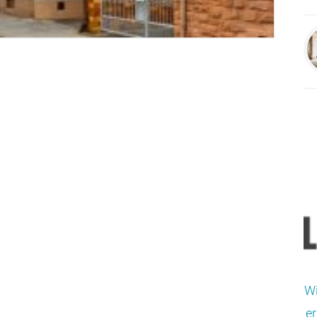
Wi
er