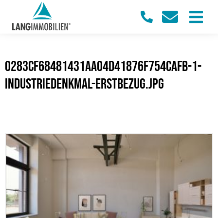
0283cf68481431aa04d41876f754cafb-1-
Industriedenkmal-Erstbezug.jpg