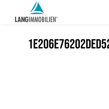
1e206e76202ded52