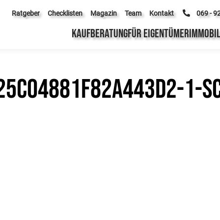
Ratgeber
Checklisten
Magazin
Team
Kontakt
069 - 9
KAUFBERATUNG
FÜR EIGENTÜMER
IMMOBIL
5c04881f82a443d2-1-Sc