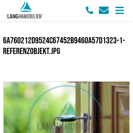
6a760212d9524c67452b9460a57d1323-1-
Referenzobjekt.jpg