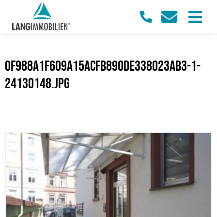
0f988a1f609a15acfb890de338023ab3-1-
24130148.jpg