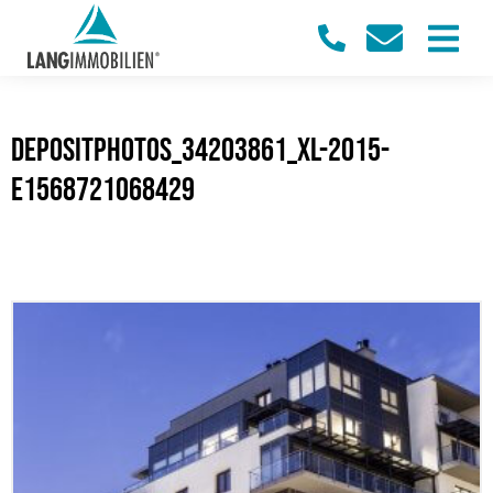
Depositphotos_34203861_xl-2015-
e1568721068429