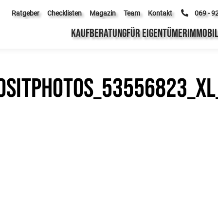
Ratgeber
Checklisten
Magazin
Team
Kontakt
069 - 9
KAUFBERATUNG
FÜR EIGENTÜMER
IMMOBIL
sitphotos_53556823_XL_