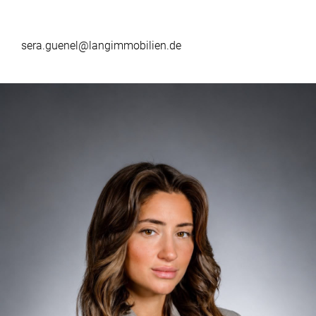
sera.guenel@langimmobilien.de