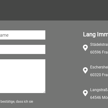
Lang Imm
Städelstr
60596 Fra
Eschershe
60320 Fra
Langstraß
64546 Mör
bestätige, dass ich sie