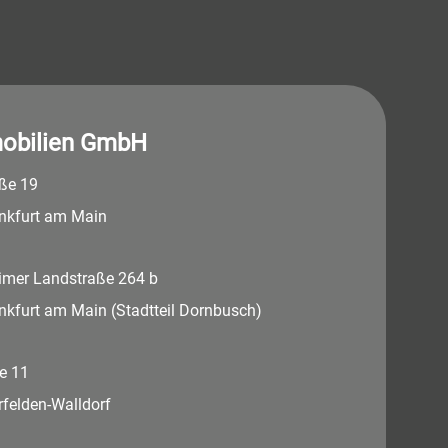
obilien GmbH
aße 19
nkfurt am Main
imer Landstraße 264 b
nkfurt am Main (Stadtteil Dornbusch)
e 11
felden-Walldorf