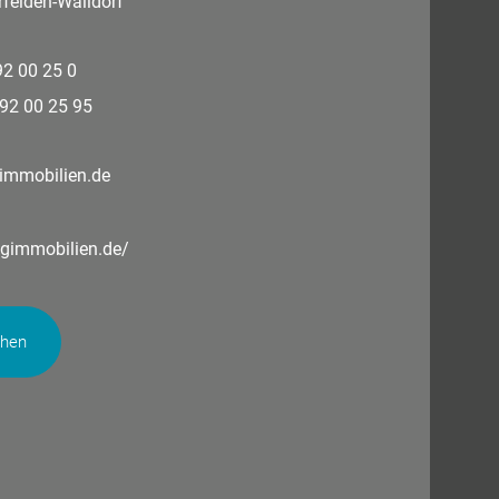
felden-Walldorf
 92 00 25 0
 92 00 25 95
immobilien.de
ngimmobilien.de/
chen