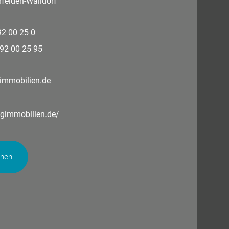
felden-Walldorf
 92 00 25 0
 92 00 25 95
immobilien.de
ngimmobilien.de/
chen