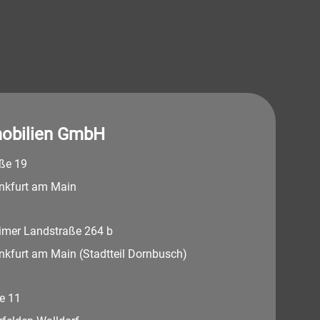
obilien GmbH
aße 19
nkfurt am Main
imer Landstraße 264 b
nkfurt am Main (Stadtteil Dornbusch)
e 11