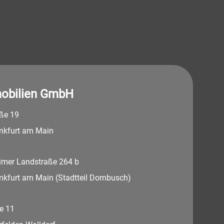
obilien GmbH
aße 19
nkfurt am Main
imer Landstraße 264 b
nkfurt am Main (Stadtteil Dornbusch)
e 11