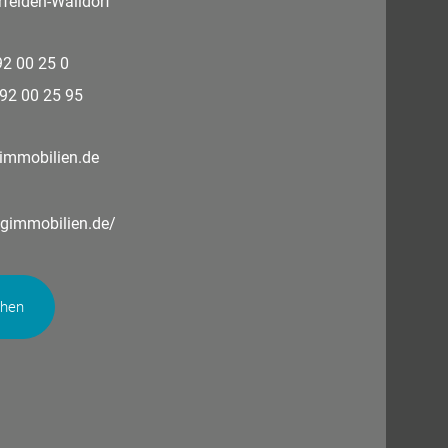
felden-Walldorf
 92 00 25 0
 92 00 25 95
immobilien.de
ngimmobilien.de/
chen