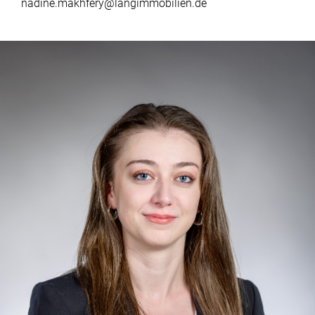
nadine.makhfery@langimmobilien.de