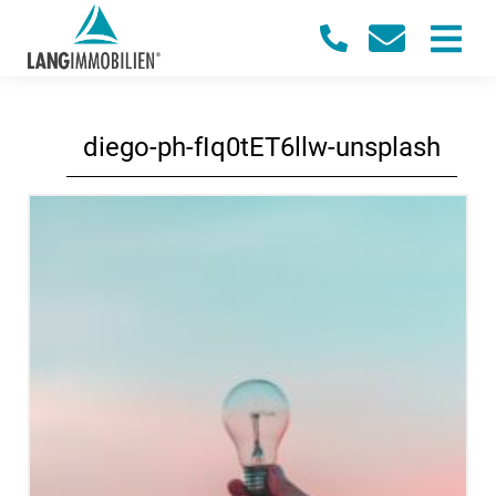
diego-ph-fIq0tET6llw-unsplash