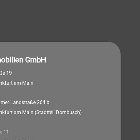
obilien GmbH
aße 19
nkfurt am Main
imer Landstraße 264 b
nkfurt am Main (Stadtteil Dornbusch)
e 11