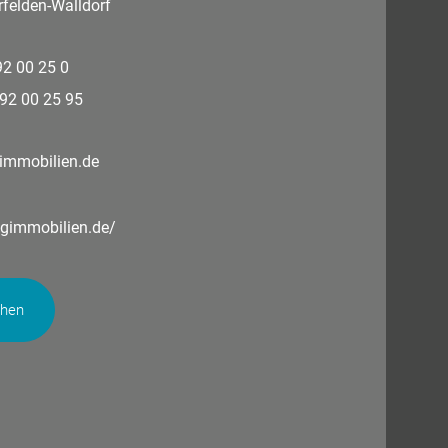
felden-Walldorf
 92 00 25 0
 92 00 25 95
immobilien.de
ngimmobilien.de/
chen