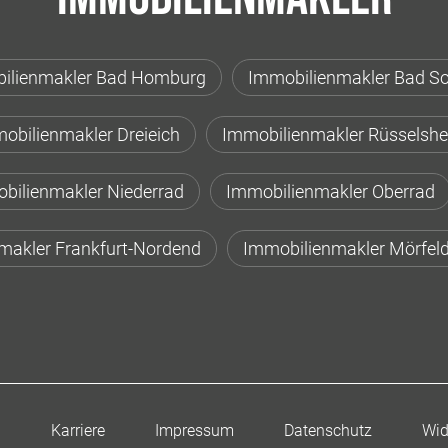
ilienmakler Bad Homburg
Immobilienmakler Bad S
obilienmakler Dreieich
Immobilienmakler Rüsselsh
bilienmakler Niederrad
Immobilienmakler Oberrad
makler Frankfurt-Nordend
Immobilienmakler Mörfeld
n
Karriere
Impressum
Datenschutz
Wid