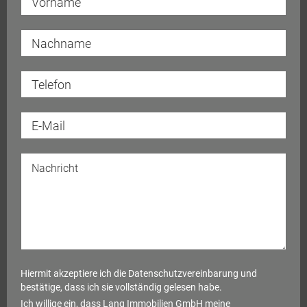
persönlich durch den gesamten Prozess. Ob
Einfamilienhaus, Eigentumswohnung oder Grundstück –
dank individueller Strategien und enger Vernetzung
steigern Sie Ihre Chancen auf einen erfolgreichen und
reibungslosen Abschluss erheblich.
Hiermit akzeptiere ich die
Datenschutzvereinbarung
und
bestätige, dass ich sie vollständig gelesen habe.
Ich willige ein, dass Lang Immobilien GmbH meine