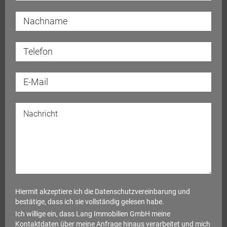
Haus oder Wohnung – mit einem erfahrenen und lokal
vernetzten Makler erhöhen sich Ihre Erfolgschancen
deutlich.
Hiermit akzeptiere ich die
Datenschutzvereinbarung
und
bestätige, dass ich sie vollständig gelesen habe.
Ich willige ein, dass Lang Immobilien GmbH meine
Kontaktdaten über meine Anfrage hinaus verarbeitet und mich