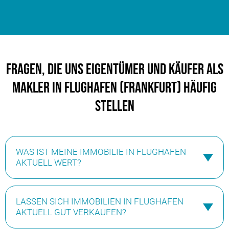
Fragen, die uns Eigentümer und Käufer als
Makler in Flughafen (Frankfurt) häufig
stellen
WAS IST MEINE IMMOBILIE IN FLUGHAFEN
AKTUELL WERT?
Wie viel ist Ihre Immobilie in Frankfurt-Flughafen wert?
LASSEN SICH IMMOBILIEN IN FLUGHAFEN
Lage, Wohnfläche, Baujahr, Zustand und Ausstattung
AKTUELL GUT VERKAUFEN?
spielen eine wichtige Rolle, ebenso wie die Nachfrage