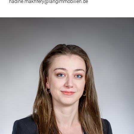
nadine.makhfery@langimmobilien.de