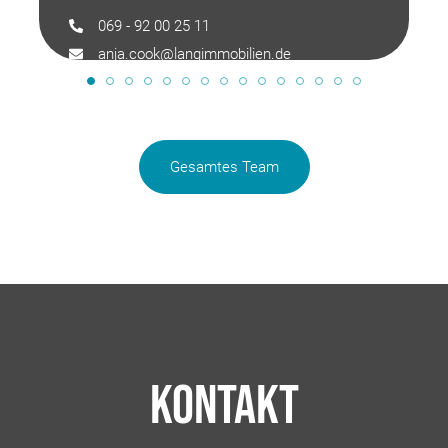
069 - 92 00 25 11
anja.cook@langimmobilien.de
Gesamtes Team
Kontakt