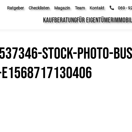
Ratgeber
Checklisten
Magazin
Team
Kontakt
069 - 9
KAUFBERATUNG
FÜR EIGENTÜMER
IMMOBIL
537346-stock-photo-bu
-e1568717130406