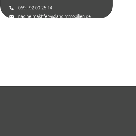
069 - 92 00 25 14
nadine.makhfery@langimmobilien.de