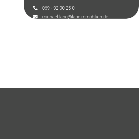
069 - 92 00 25 0
michael.lang@langimmobilien.de