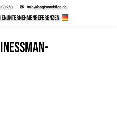
2 00 250
info@langimmobilien.de
IEN
UNTERNEHMEN
REFERENZEN
sinessman-