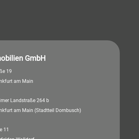
obilien GmbH
aße 19
nkfurt am Main
imer Landstraße 264 b
nkfurt am Main (Stadtteil Dornbusch)
e 11