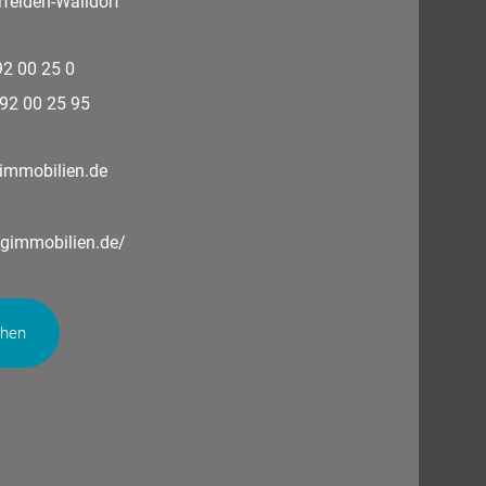
felden-Walldorf
 92 00 25 0
 92 00 25 95
immobilien.de
ngimmobilien.de/
chen