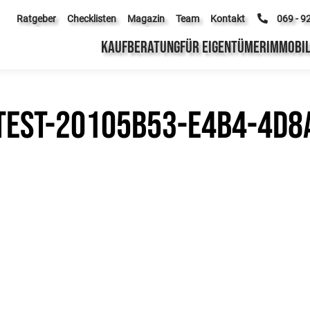
Ratgeber
Checklisten
Magazin
Team
Kontakt
069 - 9
KAUFBERATUNG
FÜR EIGENTÜMER
IMMOBIL
test-20105b53-e4b4-4d8