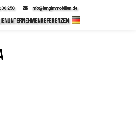
2 00 250
info@langimmobilien.de
IEN
UNTERNEHMEN
REFERENZEN
a