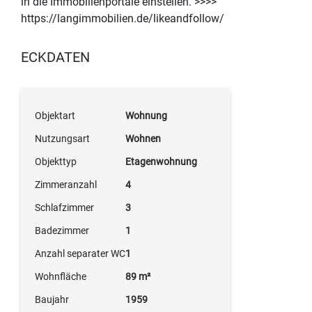
in die Immobilienportale einstellen. >>>>
https://langimmobilien.de/likeandfollow/
ECKDATEN
Objektart
Wohnung
Nutzungsart
Wohnen
Objekttyp
Etagenwohnung
Zimmeranzahl
4
Schlafzimmer
3
Badezimmer
1
Anzahl separater WC
1
Wohnfläche
89 m²
Baujahr
1959